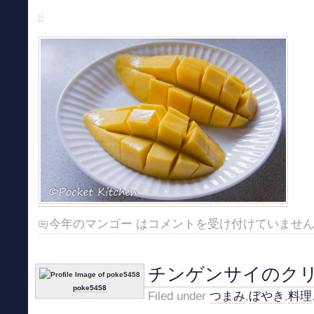
今年のマンゴー は
コメントを受け付けていませ
チンゲンサイのク
poke5458
Filed under
つまみ
,
ぼやき
,
料理