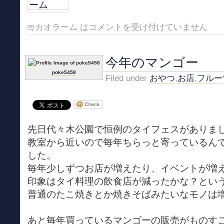
カオラーム は
コメントを受け付けていません
今年のマンゴー
poke5458
Filed under
おやつ
,
お店
,
フルー
先日代々木公園で恒例のタイフェスがありま
教室から近いので毎年ちらっと寄っているん
した。
毎年少しずつお店が増えたり、イベントが増
印象はタイ料理の飲食店が減ったかな？とい
普通のたこ焼きとか焼きそばみたいなモノは
あと毎年買っているマンゴーの販売がものす