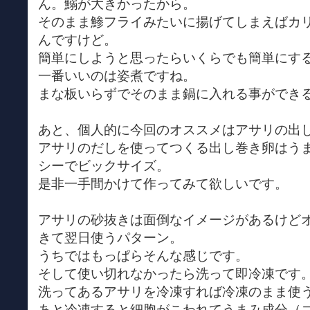
ん。鰯が大きかったから。
そのまま鯵フライみたいに揚げてしまえばカ
んですけど。
簡単にしようと思ったらいくらでも簡単にす
一番いいのは姿煮ですね。
まな板いらずでそのまま鍋に入れる事ができ
あと、個人的に今回のオススメはアサリの出
アサリのだしを使ってつくる出し巻き卵はう
シーでビックサイズ。
是非一手間かけて作ってみて欲しいです。
アサリの砂抜きは面倒なイメージがあるけど
きて翌日使うパターン。
うちではもっぱらそんな感じです。
そして使い切れなかったら洗って即冷凍です
洗ってあるアサリを冷凍すれば冷凍のまま使
あと冷凍すると細胞がこわれてうまみ成分（