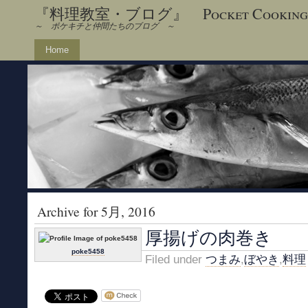
『料理教室・ブログ』 Pocket Cooking
～ ポケキチと仲間たちのブログ ～
Home
Archive for 5月, 2016
厚揚げの肉巻き
poke5458
Filed under
つまみ
,
ぼやき
,
料理