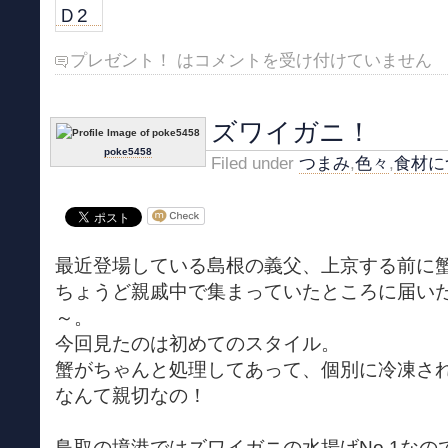
プレゼント！ は
コメントを受け付けていません
ズワイガニ！
poke5458
Filed under
つまみ
,
色々
,
食材に
最近登場している島根の義父、上京する前に
ちょうど親戚中で集まっていたところに届い
～。
今回見たのは初めてのスタイル。
蟹がちゃんと処理してあって、個別に冷凍さ
なんて親切なの！
鳥取の境港ではズワイガニの水揚げNo.1な