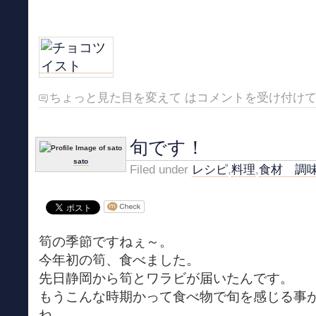
ちょっと見た目を変えて は
コメントを受け付け
旬です！
sato
Filed under
レシピ
,
料理
,
食材 調
筍の季節ですねぇ～。
今年初の筍、食べました。
先日静岡から筍とワラビが届いたんです。
もうこんな時期かって食べ物で旬を感じる事
ね。