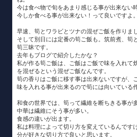
今は食べ物で旬をあまり感じる事が出来ない
今しか食べる事が出来ない！って良いですよ
早速、筍とワラビとツナの混ぜご飯を作りま
そして別日には定番の筍ご飯も。筑前煮、筍
筍三昧です。
去年もブログで紹介したかな？
私が作る筍ご飯は、ご飯はご飯で味を入れて
を混ぜるという混ぜご飯なんです。
筍の香りはご飯に移す事は出来ないですが、
味を入れる事が出来るので筍には向いている
和食の世界では、筍って繊維を断ちきる事が
中華は繊維にそう事が多い。
食感の違いが出ます。
私は料理によって切り方を変えているんです
分が好きな切り方で良いと思います。