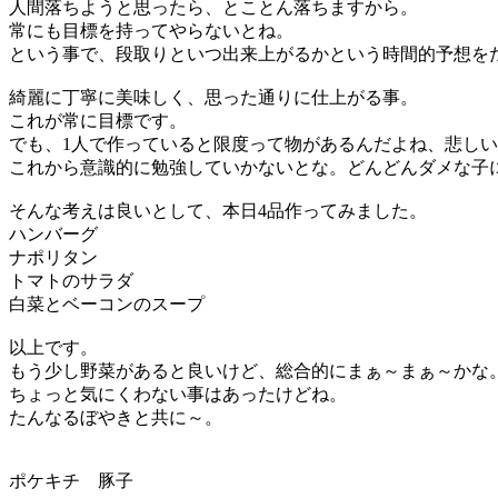
人間落ちようと思ったら、とことん落ちますから。
常にも目標を持ってやらないとね。
という事で、段取りといつ出来上がるかという時間的予想を
綺麗に丁寧に美味しく、思った通りに仕上がる事。
これが常に目標です。
でも、1人で作っていると限度って物があるんだよね、悲し
これから意識的に勉強していかないとな。どんどんダメな子
そんな考えは良いとして、本日4品作ってみました。
ハンバーグ
ナポリタン
トマトのサラダ
白菜とベーコンのスープ
以上です。
もう少し野菜があると良いけど、総合的にまぁ～まぁ～かな
ちょっと気にくわない事はあったけどね。
たんなるぼやきと共に～。
ポケキチ 豚子