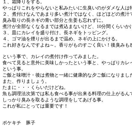
１、霜降りをする。
やっぱりこれをやらないと私みたいに生臭いのがダメな人は
２、煮付けなんであまり多い煮汁ではなく、ほどほどの煮汁
臭み取りの長ネギの青い部分と生姜も忘れずに。
煮汁が全部なくなるまでは煮込まないけど、10分間くらいか
３、皿にカレイを盛り付け、長ネギをトッピング。
４、ゴマ油を煙りが出るまで温め、ネギの上にかける。
これ好きなんですよね～。香りがものすごく良い！後臭みも
という事で、カレイの煮付け作ってみました。
食べて見ると意外に美味しかったという事と、やっぱりカレ
という事。
ご飯と味噌汁・後は煮物と一緒に健康的な夕ご飯になりまし
また、作りましょう。
たまに・・・くらいだけどね。
魚も調理法次第では私も食べる事が出来る料理の仕上がるん
しっかり臭みを取るような調理をしてあげる事。
これが私にとっては重要です！
ポケキチ 豚子