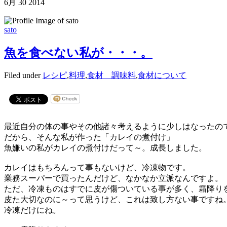
6月
30
2014
sato
魚を食べない私が・・・。
Filed under
レシピ
,
料理
,
食材 調味料
,
食材について
最近自分の体の事やその他諸々考えるように少しはなったの
だから、そんな私が作った「カレイの煮付け」
魚嫌いの私がカレイの煮付けだって～。成長しました。
カレイはもちろんって事もないけど、冷凍物です。
業務スーパーで買ったんだけど、なかなか立派なんですよ。
ただ、冷凍ものはすでに皮が傷ついている事が多く、霜降り
皮た大切なのに～って思うけど、これは致し方ない事ですね
冷凍だけにね。