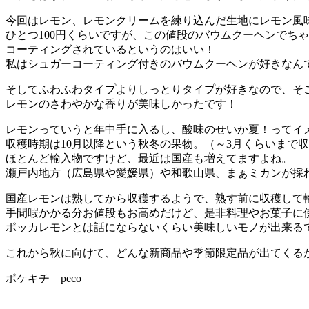
今回はレモン、レモンクリームを練り込んだ生地にレモン風
ひとつ100円くらいですが、この値段のバウムクーヘンでち
コーティングされているというのはいい！
私はシュガーコーティング付きのバウムクーヘンが好きなん
そしてふわふわタイプよりしっとりタイプが好きなので、そ
レモンのさわやかな香りが美味しかったです！
レモンっていうと年中手に入るし、酸味のせいか夏！ってイ
収穫時期は10月以降という秋冬の果物。（～3月くらいまで
ほとんど輸入物ですけど、最近は国産も増えてますよね。
瀬戸内地方（広島県や愛媛県）や和歌山県、まぁミカンが採
国産レモンは熟してから収穫するようで、熟す前に収穫して
手間暇かかる分お値段もお高めだけど、是非料理やお菓子に
ポッカレモンとは話にならないくらい美味しいモノが出来る
これから秋に向けて、どんな新商品や季節限定品が出てくる
ポケキチ peco