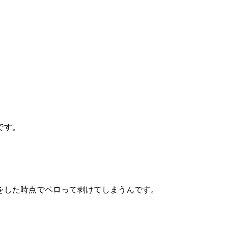
です。
をした時点でベロって剥けてしまうんです。
。