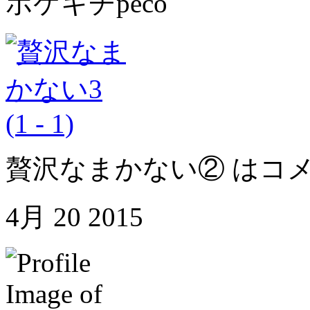
ポケキチpeco
贅沢なまかない② は
コ
4月
20
2015