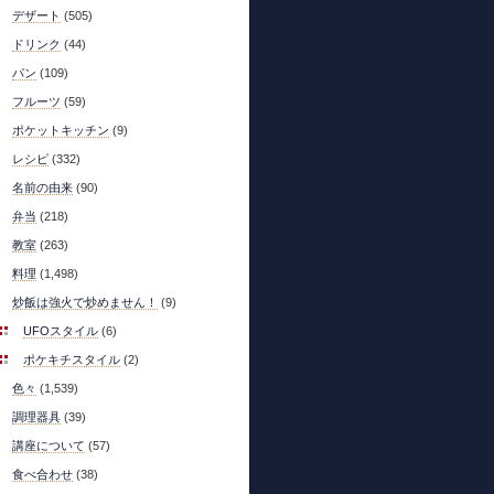
デザート
(505)
ドリンク
(44)
パン
(109)
フルーツ
(59)
ポケットキッチン
(9)
レシピ
(332)
名前の由来
(90)
弁当
(218)
教室
(263)
料理
(1,498)
炒飯は強火で炒めません！
(9)
UFOスタイル
(6)
ポケキチスタイル
(2)
色々
(1,539)
調理器具
(39)
講座について
(57)
食べ合わせ
(38)