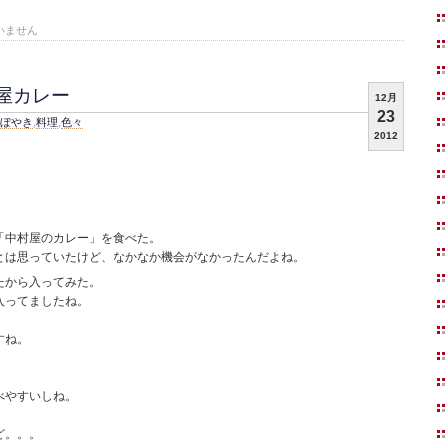
いません
屋カレー
12月
23
ぼやき
,
料理
,
色々
2012
「中村屋のカレー」を食べた。
とは思っていたけど、なかなか機会がなかったんだよね。
たから入ってみた。
入ってましたね。
すね。
べやすいしね。
ど。。。