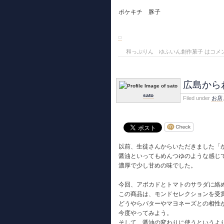
ポケキチ 豚子
和っぷりん ゆふいん創作菓子 は
コメ
広島から
sato
Filed under
お店
,
以前、生徒さんからいただきました「
醤油といってもめんつゆのような感じ
濃厚で少し甘めの味でした。
今回、アボカドとトマトのサラダに絡
この商品は、モンドセレクションを受
どうやらバターやマヨネーズとの相性
今度やってみよう。
そして、醤油の変わりに使うというよ