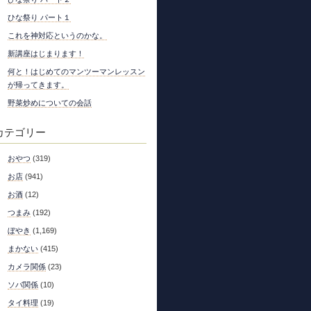
ひな祭り パート１
これを神対応というのかな。
新講座はじまります！
何と！はじめてのマンツーマンレッスン
が帰ってきます。
野菜炒めについての会話
カテゴリー
おやつ
(319)
お店
(941)
お酒
(12)
つまみ
(192)
ぼやき
(1,169)
まかない
(415)
カメラ関係
(23)
ソバ関係
(10)
タイ料理
(19)