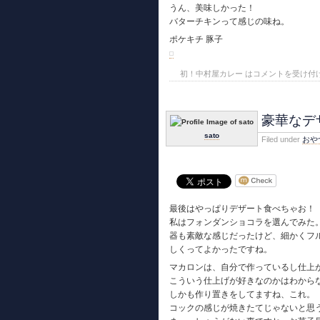
うん、美味しかった！
バターチキンって感じの味ね。
ポケキチ 豚子
初！中村屋カレー は
コメントを受け付
豪華なデ
sato
Filed under
おや
最後はやっぱりデザート食べちゃお！
私はフォンダンショコラを選んでみた
器も素敵な感じだったけど、細かくフ
しくってよかったですね。
マカロンは、自分で作っているし仕上
こういう仕上げが好きなのかはわから
しかも作り置きをしてますね、これ。
コックの感じが焼きたてじゃないと思