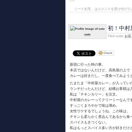
ミート矢澤。 は
コメントを受け付けて
初！中村
sato
Filed under
お店
,
新宿に行った時の事。
本店ではないんだけど、高島屋の上で
カレーは好きだし、一度食べてみよう
たまたま「中村屋カレー」が入ってい
ランチだったんだけど、結構お客様は
私は「チキンカリー」を注文。
中村屋のカレーってクリーミーなんで
すっごくまろやかで味は薄め。
女性ウケするでしょうね、この味は。
チキンも柔らかく煮込んであるから食
スパイスもきつくない。
私はもっとスパイス多い方が好きだけ