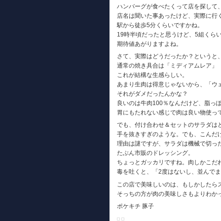
ハンバーグが食べたくって店を探して
店名は聞いた事あったけど、実際に行
駅から徒歩5分くらいですかね。
19時半頃だったと思うけど、5組くら
期待値あがりますよね。
さて、実際はどうだったか？というと
通常の焼き具合は「ミディアムレア」
これが結構な生感らしい。
あまり生肉は得意じゃないから、「ウ
それがダメだったんかな？
良いのは牛肉100％なんだけど、脂っ
胃にもたれない感じで肉は良い物使っ
でも、付け合わせ＆セットのサラダは
手を抜きすぎのような。でも、こんだ
理由は謎ですが、サラダは機械で切っ
たぶん市販のドレッシング。
ちょっとガッカリですね。肉しかこだ
毒を吐くと、「2度はないし、並んで
この店で美味しいのは、もしかしたら
そっちの方が肉の美味しさもよりわか
ポケキチ 豚子