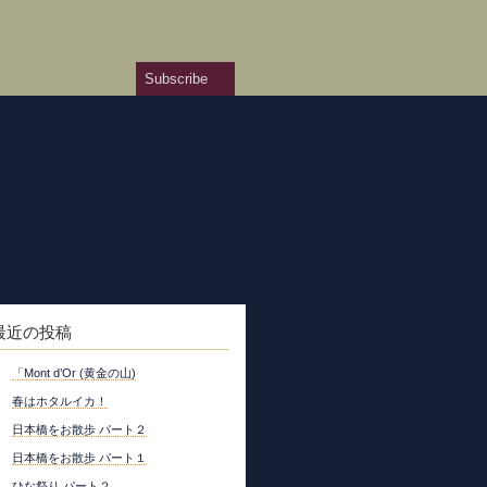
Subscribe
最近の投稿
「Mont d’Or (黄金の山)
春はホタルイカ！
日本橋をお散歩 パート２
日本橋をお散歩 パート１
ひな祭り パート２