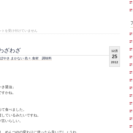
ントを受け付けていません
わざわざ
12月
25
ぼやき
,
まかない
,
色々
,
食材 調味料
2012
かき醤油」
ですかね。
めて食べました。
賞しているみたいですね。
が言いらしい。
り、めんつゆの変わりに使ったら良いでしょうね。