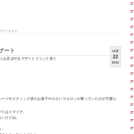
けていません
ザート
12月
22
つ
,
お店
,
ぼやき
,
デザート
,
ドリンク
,
色々
2012
。
ルーツやスティック状のお菓子や小さいマカロンが乗っていたのが可愛ら
がりはイマイチ。
ないけどね。
う。