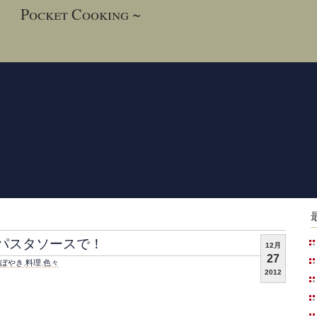
ket Cooking ~
パスタソースで！
12月
27
ぼやき
,
料理
,
色々
2012