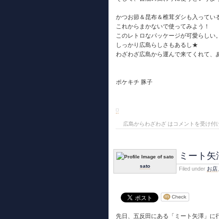
かつお節＆昆布＆椎茸ダシも入ってい
これからまかないで使ってみよう！
このレトロなパッケージが可愛らしい
しっかり広島らしさもあるし★
わざわざ広島から運んで来てくれて、
ポケキチ 豚子
広島からわざわざ は
コメントを受け付
ミート矢
sato
Filed under
お店
,
先日、五反田にある「ミート矢澤」に