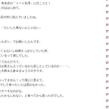
、有名店の「ミート矢澤」に行こうと！
くのははじめて。
い店の外に並んでいましたね。
、「たいした事ないんじゃない」
ェルダン」でお願いしたんです。
ぽくもないし結構さっぱりしていた所。
ているって感じでした。
どうなんだろう。
けお客さん入っているから良しとしているのか・・・。
た大根＆人参＆きゅうりのサラダ。
わってません！って感じに思えて。
までして食べたいとは思わなかった」
ステーキなのかな。
ったかもしれない。と食べてから思ったのでした。