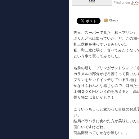
sato
Filed under
おや
先日、スーパーで見た「和っプリン」
ぷりんどらは知っていたけど、この和
和三盆糖を使っているみたいね。
私、和三盆に弱く、食べてみたくなっ
という事で買ってみました。
名前の通り、プリンがサンドウィッチ
カラメルの部分がほろ苦くって良いん
プリンをサンドイッチしている生地は
かなりふわふわな感じなので、口当た
１個２００円というのを考えると、高
贈り物には良いかも？！
こういうちょっと変わった目線のお菓
い。
結局バラバラに食べた方が美味しいん
面白いですけどね。
商品開発ってなかなか難しい。。。