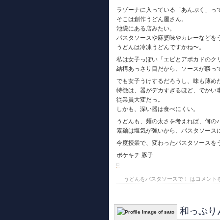
ラゾーナに入っている「あんぷく」っ
そこは創作うどん屋さん。
池袋にある店みたい。
パスタソースや麻婆味やカレーなどを
うどんは冷凍うどんですかね〜。
私は女子っぽい「エビとアボカドのク
結構あっさり目だから、ソースが勝っ
でも女子うけするだろうし、味も薄め
特徴は、器がデカすぎるほど、でかい
従業員大変だっ。
しかも、深い器は食べにくい。
うどんも、麺の太さを考えれば、何の
素麺は塩気が強いから、パスタソース
今度授業で、変わったパスタソースを
ポケキチ 豚子
うどんをパスタソースで！ は
コメント
和っぷり