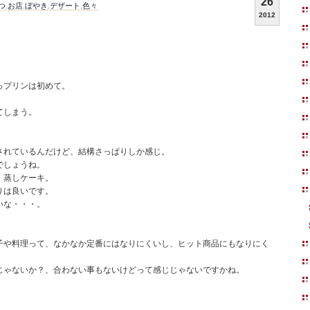
26
つ
,
お店
,
ぼやき
,
デザート
,
色々
2012
っプリンは初めて。
てしまう。
されているんだけど、結構さっぱりしか感じ。
でしょうね。
、蒸しケーキ。
りは良いです。
いな・・・。
子や料理って、なかなか定番にはなりにくいし、ヒット商品にもなりにく
じゃないか？、合わない事もないけどって感じじゃないですかね。