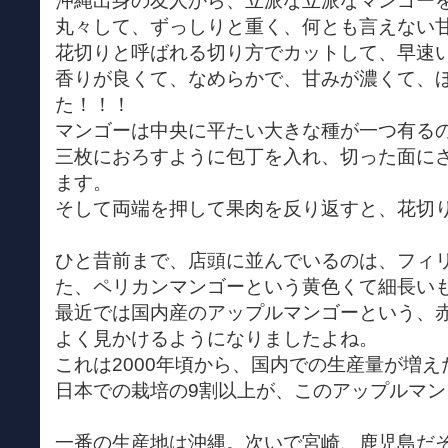
沖縄出身の友人から、立派な立派なマンゴー
丸々して、ずっしりと重く、何とも言えない
花切りと呼ばれる切り方でカットして、早速
香りが良くて、なめらかで、甘みが濃くて、
た！！！
マンゴーは中央に平たい大きな種が一つ有る
三枚におろすように包丁を入れ、切った面に
ます。
そして両端を押して果肉を反り返すと、花切
ひと昔前まで、店頭に並んでいるのは、フィ
た、ペリカンマンゴーという黄色くて細長い
最近では国内産のアップルマンゴーという、
よく見かけるようになりましたよね。
これは2000年頃から、国内での生産量が増え
日本での栽培の9割以上が、このアップルマン
一番の生産地は沖縄。次いで宮崎、鹿児島だ