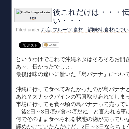
後これだけは・・・
い・・・
sato
Filed under
お店
,
フルーツ
,
食材 調味料
,
食材につい
というわけでこれで沖縄ネタはそろそろお開
あ～、長かったでしょ。
最後は味の違いに驚いた「島バナナ」につい
沖縄に行って食べてみたかったのが島バナナ
あれ？スナックパインの写真取り忘れてしま
市場に行っても食べ頃の島バナナって売って
「後2日～3日頃が食べ頃だね」と言われる事
何でそのまま食べられる状態の物が売ってい
諦めかけていたんだけど、2日～3日ならちょ