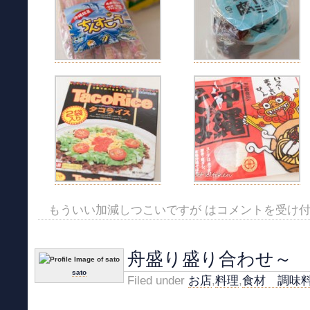
もういい加減しつこいですが は
コメントを受け
舟盛り盛り合わせ～
sato
Filed under
お店
,
料理
,
食材 調味